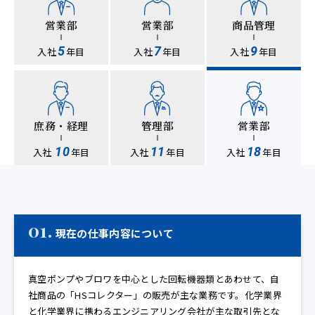
営業部
営業部
商品管理
5
7
9
入社
年目
入社
年目
入社
年目
庶務・経理
管理部
営業部
10
11
18
入社
年目
入社
年目
入社
年目
01.
現在の仕事内容について
真空ポンプやブロワを中心とした回転機器類とあわせて、自
社商品の「HSコレクター」の販売が主な業務です。化学業界
と化学業界に携わるエンジニアリング会社が主な取引先とな