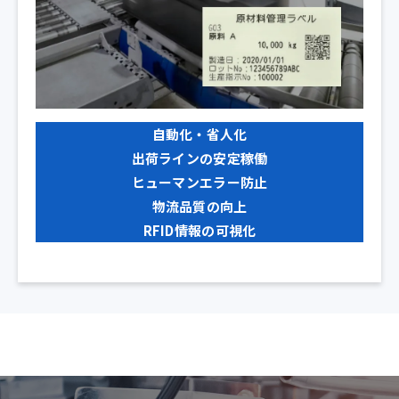
自動化・省人化
出荷ラインの
安定稼働
ヒューマンエラー
防止
物流品質の向上
RFID情報の可視化