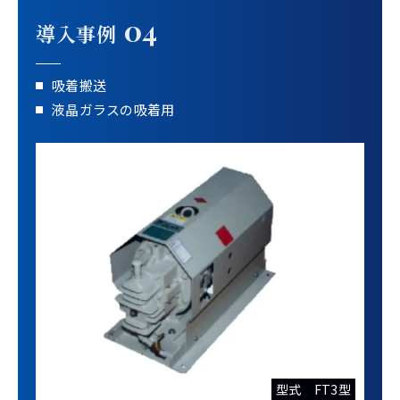
04
導入事例
吸着搬送
液晶ガラスの吸着用
型式 FT3型