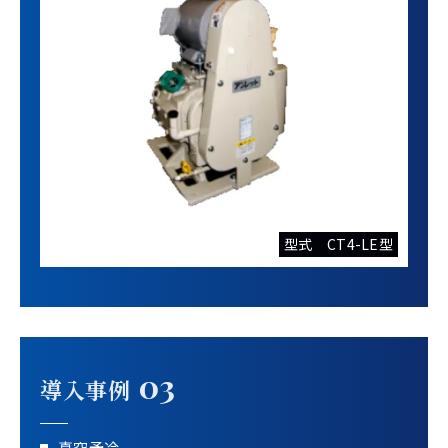
型式 CT4-LE型
03
導入事例
真空予冷