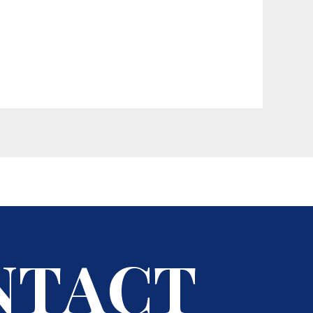
N
T
A
C
T