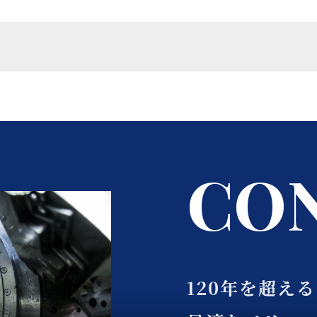
C
O
120年を超え