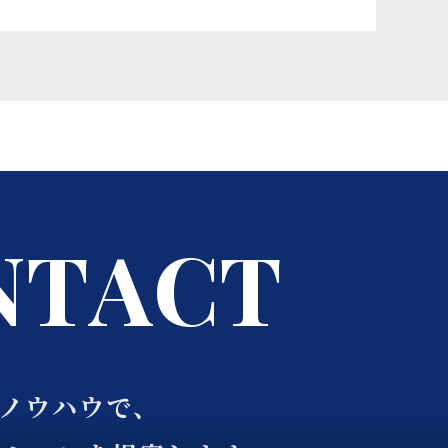
N
T
A
C
T
るノウハウで、