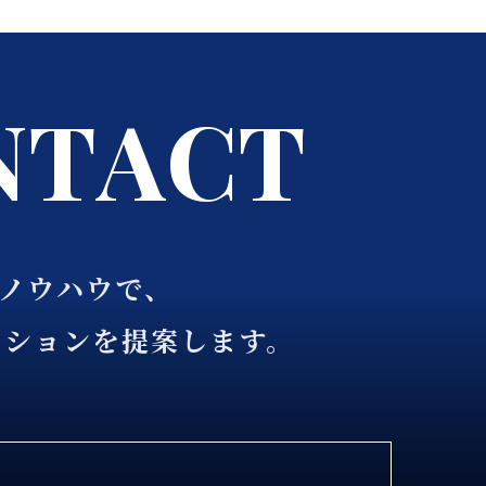
N
T
A
C
T
るノウハウで、
ーションを提案します。