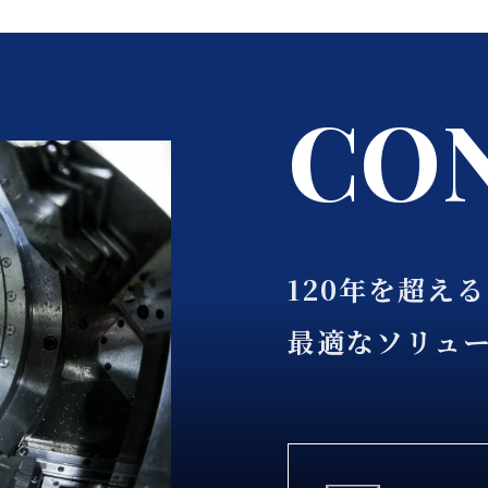
C
O
120年を超え
最適なソリュ