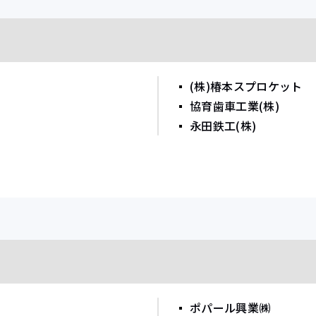
(株)椿本スプロケット
協育歯車工業(株)
永田鉄工(株)
ポパール興業㈱